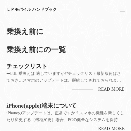
ＬＰモバイル ハンドブック
乗換え前に
乗換え前にの一覧
チェックリスト
➡️🐦‍🔥💫 乗換えは 適していますか!?チェックリスト最新版何はさ
ておき…スマホのアップデートは、継続してされておられます
か！？今後は、eSIMが、主流になってきます。SIMカードも同
READ MORE
様ですが、押さえておくべき２つの最重要ポイントＬＰモバイ
ルでは、ポイントを貯めやすいCM視聴をご用意しており...
iPhone(apple)端末について
iPhoneのアップデートは、正常ですか？スマホの機種を新しくし
たり変更する（機種変更）場合、PCの健全なシステムを保持す
るのと同様にアップデートしてない等 起動などが不安定だと、
READ MORE