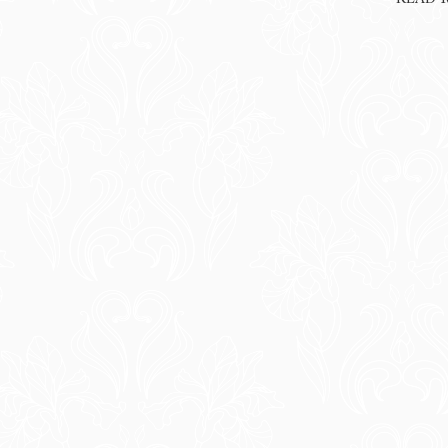
おいたフローです。😆既契約のお客様は、4️⃣でマイページ👇
「回線を切り替える」→「申請する...