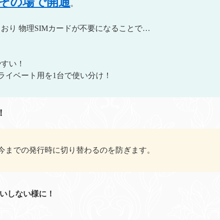
でその場で開通
。
となっており 物理SIMカードが不要になることで…
やすい！
プライベート用を1台で使い分け！
！
今までの発行時に切り替わるのを防ぎます。
違いしない様に！