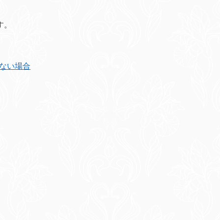
す。
きない場合
。