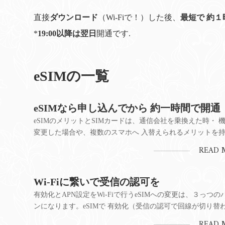
直接
ダウンロード
（Wi-Fiで！）した後、
最短で 約１
*
19:00以降は翌日
開通です.
eSIMの一覧
eSIMなら申し込んでから 約一時間で開通
eSIMのメリットとSIMカードは、通信会社を乗換えた時・ 
変更した場合や、複数のスマホへ 入替えられるメリットを
います。eSIM-Topへ➡️🐦‍🔥💫 EIDの３２桁の番号の入力ミス
READ 
注意eSIM概要へeSIMを選択して、利用したい端末の32桁の
号（EID）をコピペしま...
Wi-Fiに繋いで受信の認可を
有効化とAPN設定をWi-Fiで行うeSIMへの変更は、３っつの
ンになります。eSIMで 有効化（受信の認可で回線が切り替
間）📶とAPN設定 (ラジオの受信に例えてチューニング)に 
READ 