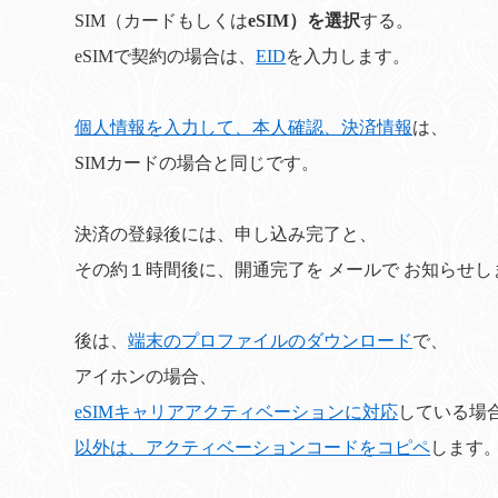
SIM（カードもしくは
eSIM）を選択
する。
eSIMで契約の場合は、
EID
を入力します。
個人情報を入力して、本人確認、決済情報
は、
SIMカードの場合と同じです。
決済の登録後には、申し込み完了と、
その約１時間後に、開通完了を メールで お知らせし
後は、
端末のプロファイルのダウンロード
で、
アイホンの場合、
eSIMキャリアアクティベーションに対応
している場
以外は、アクティベーションコードをコピペ
します