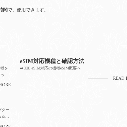
時間
で、使用できます。
eSIM対応機種と確認方法
機種を
➡️🐦‍🔥💫 eSIM対応の機種eSIM概要へ
持って
READ
にはご
MORE
識別番
パター
わる瞬
重点を
MORE