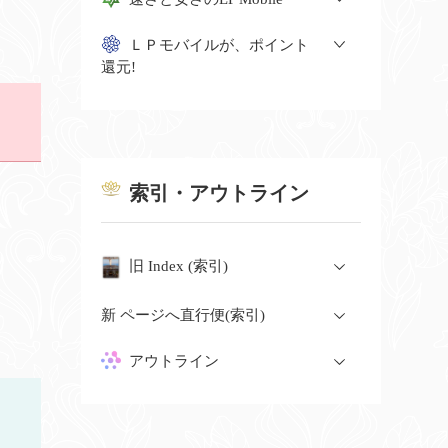
ＬＰモバイルが、ポイント
還元!
索引・アウトライン
旧 Index (索引)
新 ページへ直行便(索引)
アウトライン