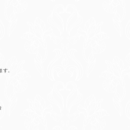
ます。
合
。