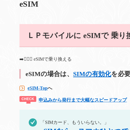
eSIM
ＬＰモバイルに eSIMで 乗
➡️🐦‍🔥💫 eSIMで乗り換える
eSIMの場合は、
SIMの有効化
を必
eSIM-Top
へ
申込みから発行まで大幅なスピードアップ
「SIMカード、もういらない。」