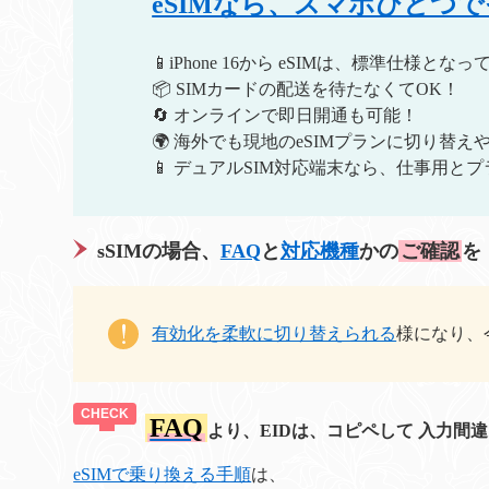
eSIMなら、スマホひとつ
📱iPhone 16から eSIMは、標準仕様
📦 SIMカードの配送を待たなくてOK！
🔄 オンラインで即日開通も可能！
🌍 海外でも現地のeSIMプランに切り替え
📱 デュアルSIM対応端末なら、仕事用と
sSIMの場合、
FAQ
と
対応機種
かの
ご確認
を
有効化を柔軟に切り替えられる
様になり、
FAQ
より、EIDは、コピペして 入力間
eSIMで乗り換える手順
は、